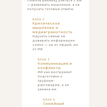
Помочь ребёнку учиться с ИИ
— развивать мышление, а не
получать готовые ответы
БЛОК 2
Критическое
мышление и
медиаграмотность
Научить семью не
доверять информации
слепо — ни от людей, ни
от ИИ
БЛОК 3
Коммуникация и
конфликты
ИИ как инструмент
подготовки к
трудным
разговорам, а не
замена им
БЛОК 4
Семейный