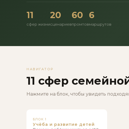
11
20
60
6
сфер жизни
сценариев
промтов
маршрутов
НАВИГАТОР
11 сфер семейно
Нажмите на блок, чтобы увидеть подход
БЛОК 1
Учёба и развитие детей