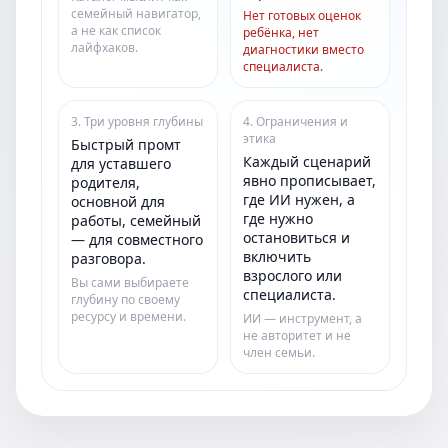
семейный навигатор,
Нет готовых оценок
а не как список
ребёнка, нет
лайфхаков.
диагностики вместо
специалиста.
3. Три уровня глубины
4. Ограничения и
этика
Быстрый промт
Каждый сценарий
для уставшего
явно прописывает,
родителя,
где ИИ нужен, а
основной для
где нужно
работы, семейный
остановиться и
— для совместного
включить
разговора.
взрослого или
Вы сами выбираете
специалиста.
глубину по своему
ресурсу и времени.
ИИ — инструмент, а
не авторитет и не
член семьи.