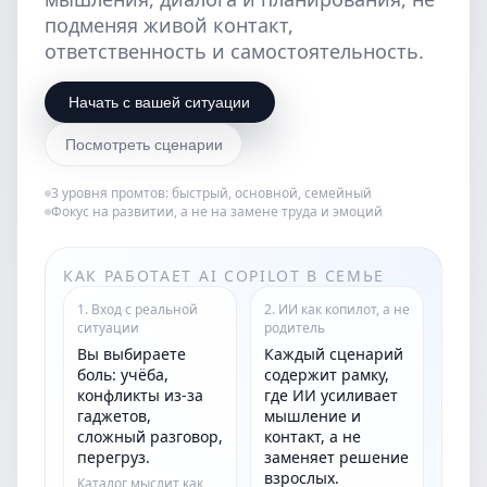
подменяя живой контакт,
ответственность и самостоятельность.
Начать с вашей ситуации
Посмотреть сценарии
3 уровня промтов: быстрый, основной, семейный
Фокус на развитии, а не на замене труда и эмоций
КАК РАБОТАЕТ AI COPILOT В СЕМЬЕ
1. Вход с реальной
2. ИИ как копилот, а не
ситуации
родитель
Вы выбираете
Каждый сценарий
боль: учёба,
содержит рамку,
конфликты из‑за
где ИИ усиливает
гаджетов,
мышление и
сложный разговор,
контакт, а не
перегруз.
заменяет решение
взрослых.
Каталог мыслит как