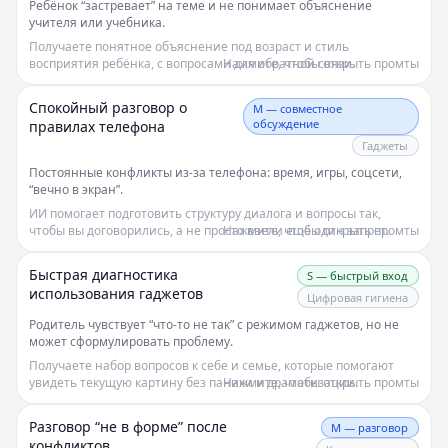
Ребёнок “застревает” на теме и не понимает объяснение
учителя или учебника.
Получаете понятное объяснение под возраст и стиль
восприятия ребёнка, с вопросами для обратной связи.
Нажмите, чтобы открыть промты
Спокойный разговор о
M — совместное
обсуждение
правилах телефона
Гаджеты
Постоянные конфликты из‑за телефона: время, игры, соцсети,
“вечно в экран”.
ИИ помогает подготовить структуру диалога и вопросы так,
чтобы вы договорились, а не просто ввели ещё один запрет.
Нажмите, чтобы открыть промты
Быстрая диагностика
S — быстрый вход
использования гаджетов
Цифровая гигиена
Родитель чувствует “что‑то не так” с режимом гаджетов, но не
может сформулировать проблему.
Получаете набор вопросов к себе и семье, которые помогают
увидеть текущую картину без паники и драматизации.
Нажмите, чтобы открыть промты
Разговор “не в форме” после
M — разговор
конфликтов