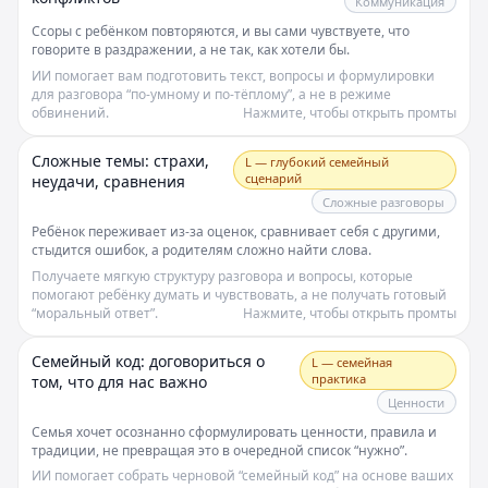
Коммуникация
Ссоры с ребёнком повторяются, и вы сами чувствуете, что
говорите в раздражении, а не так, как хотели бы.
ИИ помогает вам подготовить текст, вопросы и формулировки
для разговора “по‑умному и по‑тёплому”, а не в режиме
обвинений.
Нажмите, чтобы открыть промты
Сложные темы: страхи,
L — глубокий семейный
сценарий
неудачи, сравнения
Сложные разговоры
Ребёнок переживает из‑за оценок, сравнивает себя с другими,
стыдится ошибок, а родителям сложно найти слова.
Получаете мягкую структуру разговора и вопросы, которые
помогают ребёнку думать и чувствовать, а не получать готовый
“моральный ответ”.
Нажмите, чтобы открыть промты
Семейный код: договориться о
L — семейная
практика
том, что для нас важно
Ценности
Семья хочет осознанно сформулировать ценности, правила и
традиции, не превращая это в очередной список “нужно”.
ИИ помогает собрать черновой “семейный код” на основе ваших